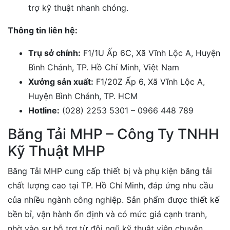
trợ kỹ thuật nhanh chóng.
Thông tin liên hệ:
Trụ sở chính:
F1/1U Ấp 6C, Xã Vĩnh Lộc A, Huyện
Bình Chánh, TP. Hồ Chí Minh, Việt Nam
Xưởng sản xuất:
F1/20Z Ấp 6, Xã Vĩnh Lộc A,
Huyện Bình Chánh, TP. HCM
Hotline:
(028) 2253 5301 – 0966 448 789
Băng Tải MHP – Công Ty TNHH
Kỹ Thuật MHP
Băng Tải MHP cung cấp thiết bị và phụ kiện băng tải
chất lượng cao tại TP. Hồ Chí Minh, đáp ứng nhu cầu
của nhiều ngành công nghiệp. Sản phẩm được thiết kế
bền bỉ, vận hành ổn định và có mức giá cạnh tranh,
nhờ vào sự hỗ trợ từ đội ngũ kỹ thuật viên chuyên