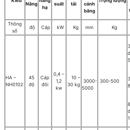
Kiểu
nâng
Trọng
lượng
Nâng
suất
tải
cánh
hạ
băng
Thông
độ
Cáp
kW
Kg
mm
Kg
số
0,4 –
HA –
45
Cáp
10 –
1,2
3000-
300-500
NH0102
độ
đôi
30 kg
kw
5000