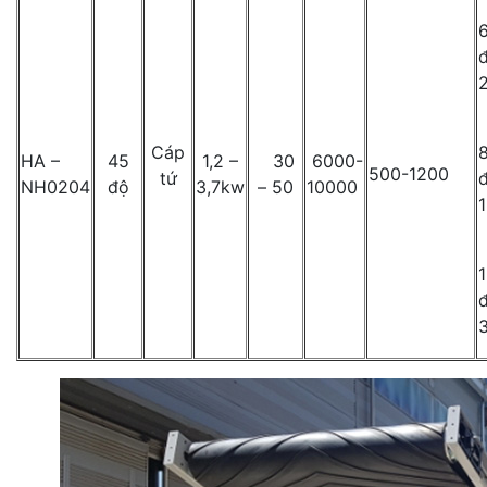
Cáp
HA –
45
1,2 –
30
6000-
500-1200
tứ
NH0204
độ
3,7kw
– 50
10000