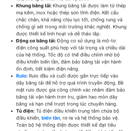
Khung băng tải:
Khung băng tải được làm từ thép
mạ kẽm, inox hoặc thép sơn tĩnh điện. Kết cấu
chắc chắn, khả năng chịu lực tốt, chống rung và
chống gỉ sét trong môi trường khắc nghiệt. Khung
được thiết kế linh hoạt và dễ tháo lắp.
Động cơ băng tải:
Động cơ sử dụng là mô-tơ
điện công suất phù hợp với tải trọng và chiều dài
của hệ thống. Tốc độ có thể điều chỉnh nhờ bộ
điều khiển biến tần, đảm bảo băng tải vận hành
ổn định, tiết kiệm điện năng.
Rulo
:
Rulo đầu và cuối được gắn trực tiếp vào
dây băng tải để hỗ trợ quá trình truyền động. Bề
mặt rulo được gia công chính xác nhằm đảm bảo
băng tải vận hành trơn tru, giảm hao mòn dây
băng và hạn chế trượt trong lúc chuyển hàng.
Tủ điện:
Tủ điện điều khiển trung tâm chứa bộ
điều khiển,
biến tần
, rơ-le và hệ thống bảo vệ.
Toàn bộ hệ thống điện được thiết kế đạt tiêu