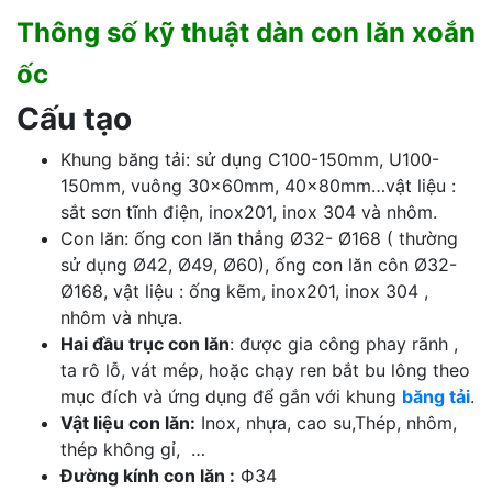
Thông số kỹ thuật dàn con lăn xoắn
ốc
Cấu tạo
Khung băng tải: sử dụng C100-150mm, U100-
150mm, vuông 30x60mm, 40x80mm…vật liệu :
sắt sơn tĩnh điện, inox201, inox 304 và nhôm.
Con lăn: ống con lăn thẳng Ø32- Ø168 ( thường
sử dụng Ø42, Ø49, Ø60), ống con lăn côn Ø32-
Ø168, vật liệu : ống kẽm, inox201, inox 304 ,
nhôm và nhựa.
Hai đầu trục con lăn
: được gia công phay rãnh ,
ta rô lỗ, vát mép, hoặc chạy ren bắt bu lông theo
mục đích và ứng dụng để gắn với khung
băng tải
.
Vật liệu con lăn:
Inox, nhựa, cao su,Thép, nhôm,
thép không gỉ, …
Đường kính con lăn :
Ф34