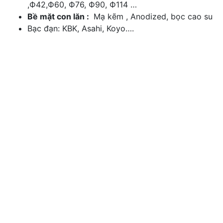
,Ф42,Ф60, Ф76, Ф90, Ф114 …
Bề mặt con lăn :
Mạ kẽm , Anodized, bọc cao su
Bạc đạn: KBK, Asahi, Koyo….