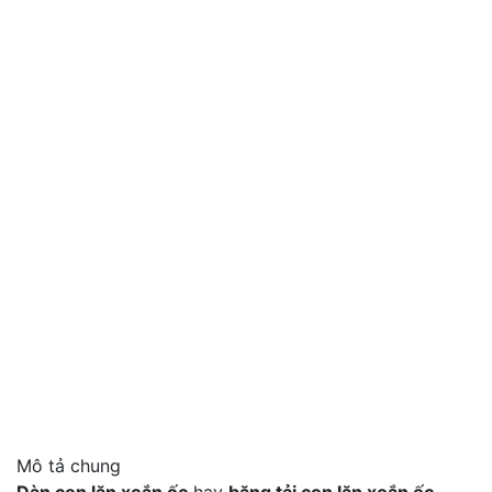
Mô tả chung
Dàn con lăn xoắn ốc
hay
băng tải con lăn xoắn ốc