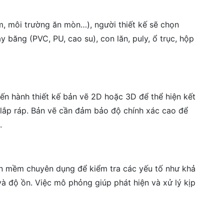
ẩm, môi trường ăn mòn…), người thiết kế sẽ chọn
y băng (PVC, PU, cao su), con lăn, puly, ổ trục, hộp
iến hành thiết kế bản vẽ 2D hoặc 3D để thể hiện kết
rí lắp ráp. Bản vẽ cần đảm bảo độ chính xác cao để
.
ần mềm chuyên dụng để kiểm tra các yếu tố như khả
và độ ồn. Việc mô phỏng giúp phát hiện và xử lý kịp