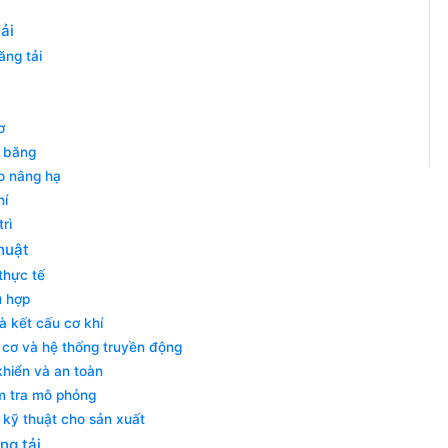
ải
ăng tải
ơ
y băng
o nâng hạ
hí
rì
thuật
thực tế
ù hợp
à kết cấu cơ khí
 cơ và hệ thống truyền động
khiển và an toàn
m tra mô phỏng
 kỹ thuật cho sản xuất
ng tải