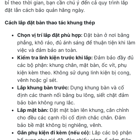
bỉ theo thời gian, bạn cần chú ý đến cả quy trình lắp
đặt lẫn cách bảo quản hằng ngày.
Cách lắp đặt bàn thao tác khung thép
Chọn vị trí lắp đặt phù hợp:
Đặt bàn ở nơi bằng
phẳng, khô ráo, đủ ánh sáng để thuận tiện khi làm
việc và đảm bảo an toàn.
Kiểm tra linh kiện trước khi lắp:
Đảm bảo đầy đủ
các bộ phận: khung chân, mặt bàn, ốc vít, phụ
kiện kèm theo. Không sử dụng linh kiện bị cong,
vênh hoặc gỉ sét.
Lắp khung bàn trước:
Dựng khung bàn và cố
định các thanh nối bằng bu lông, siết chặt đảm
bảo bàn không rung lắc.
Lắp mặt bàn:
Đặt mặt bàn lên khung, cân chỉnh
cho đều các cạnh rồi cố định chắc chắn. Đảm
bảo bề mặt không bị nghiêng, vênh.
Gắn phụ kiện đi kèm (nếu có):
Lắp các bộ phận