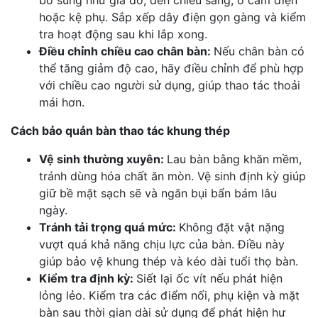
bổ sung như giá đỡ, đèn chiếu sáng, ổ cắm điện
hoặc kệ phụ. Sắp xếp dây điện gọn gàng và kiểm
tra hoạt động sau khi lắp xong.
Điều chỉnh chiều cao chân bàn:
Nếu chân bàn có
thể tăng giảm độ cao, hãy điều chỉnh để phù hợp
với chiều cao người sử dụng, giúp thao tác thoải
mái hơn.
Cách bảo quản bàn thao tác khung thép
Vệ sinh thường xuyên:
Lau bàn bằng khăn mềm,
tránh dùng hóa chất ăn mòn. Vệ sinh định kỳ giúp
giữ bề mặt sạch sẽ và ngăn bụi bẩn bám lâu
ngày.
Tránh tải trọng quá mức:
Không đặt vật nặng
vượt quá khả năng chịu lực của bàn. Điều này
giúp bảo vệ khung thép và kéo dài tuổi thọ bàn.
Kiểm tra định kỳ:
Siết lại ốc vít nếu phát hiện
lỏng lẻo. Kiểm tra các điểm nối, phụ kiện và mặt
bàn sau thời gian dài sử dụng để phát hiện hư