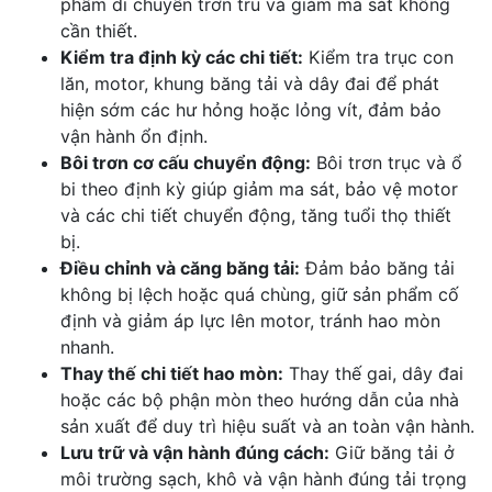
phẩm di chuyển trơn tru và giảm ma sát không
cần thiết.
Kiểm tra định kỳ các chi tiết:
Kiểm tra trục con
lăn, motor, khung băng tải và dây đai để phát
hiện sớm các hư hỏng hoặc lỏng vít, đảm bảo
vận hành ổn định.
Bôi trơn cơ cấu chuyển động:
Bôi trơn trục và ổ
bi theo định kỳ giúp giảm ma sát, bảo vệ motor
và các chi tiết chuyển động, tăng tuổi thọ thiết
bị.
Điều chỉnh và căng băng tải:
Đảm bảo băng tải
không bị lệch hoặc quá chùng, giữ sản phẩm cố
định và giảm áp lực lên motor, tránh hao mòn
nhanh.
Thay thế chi tiết hao mòn:
Thay thế gai, dây đai
hoặc các bộ phận mòn theo hướng dẫn của nhà
sản xuất để duy trì hiệu suất và an toàn vận hành.
Lưu trữ và vận hành đúng cách:
Giữ băng tải ở
môi trường sạch, khô và vận hành đúng tải trọng