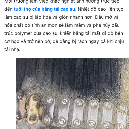
Môi trường làm việc khắc nghiệt ảnh hưởng trực tiếp
đến
tuổi thọ của băng tải cao su
. Nhiệt độ cao liên tục
làm cao su bị lão hóa và giòn nhanh hơn. Dầu mỡ và
hóa chất có tính ăn mòn sẽ làm mềm và phá hủy cấu
trúc polymer của cao su, khiến băng tải mất đi độ bền
cơ học và trở nên bở, dễ dàng bị rách ngay cả khi chịu
tải nhẹ.