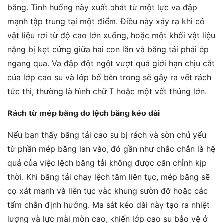
băng. Tình huống này xuất phát từ một lực va đập
mạnh tập trung tại một điểm. Điều này xảy ra khi có
vật liệu rơi từ độ cao lớn xuống, hoặc một khối vật liệu
nặng bị kẹt cứng giữa hai con lăn và băng tải phải ép
ngang qua. Va đập đột ngột vượt quá giới hạn chịu cắt
của lớp cao su và lớp bố bên trong sẽ gây ra vết rách
tức thì, thường là hình chữ T hoặc một vết thủng lớn.
Rách từ mép băng do lệch băng kéo dài
Nếu bạn thấy băng tải cao su bị rách và sờn chủ yếu
từ phần mép băng lan vào, đó gần như chắc chắn là hệ
quả của việc lệch băng tải không được căn chỉnh kịp
thời. Khi băng tải chạy lệch tâm liên tục, mép băng sẽ
cọ xát mạnh và liên tục vào khung sườn đỡ hoặc các
tấm chắn định hướng. Ma sát kéo dài này tạo ra nhiệt
lượng và lực mài mòn cao, khiến lớp cao su bảo vệ ở