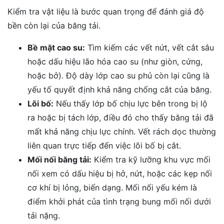
Kiểm tra vật liệu là bước quan trọng để đánh giá độ
bền còn lại của băng tải.
Bề mặt cao su:
Tìm kiếm các vết nứt, vết cắt sâu
hoặc dấu hiệu lão hóa cao su (như giòn, cứng,
hoặc bở). Độ dày lớp cao su phủ còn lại cũng là
yếu tố quyết định khả năng chống cắt của băng.
Lõi bố:
Nếu thấy lớp bố chịu lực bên trong bị lộ
ra hoặc bị tách lớp, điều đó cho thấy băng tải đã
mất khả năng chịu lực chính. Vết rách dọc thường
liên quan trực tiếp đến việc lõi bố bị cắt.
Mối nối băng tải:
Kiểm tra kỹ lưỡng khu vực mối
nối xem có dấu hiệu bị hở, nứt, hoặc các kẹp nối
cơ khí bị lỏng, biến dạng. Mối nối yếu kém là
điểm khởi phát của tình trạng bung mối nối dưới
tải nặng.