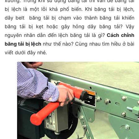
xưởng. Trong khi sử dụng băng tải thì vấn đề băng tải
bị lệch là một lỗi khá phổ biến. Khi băng tải bị lệch,
dây belt băng tải bị chạm vào thành băng tải khiến
băng tải bị kẹt hoặc gây hỏng dây băng tải? Vậy
nguyên nhân dẫn đến lệch băng tải là gì?
Cách chỉnh
băng tải bị lệch
như thế nào? Cùng nhau tìm hiều ở bài
viết dưới đây nhé.