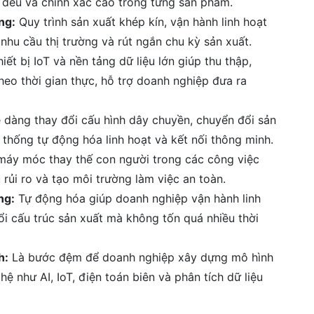
 đều và chính xác cao trong từng sản phẩm.
ng:
Quy trình sản xuất khép kín, vận hành linh hoạt
hu cầu thị trường và rút ngắn chu kỳ sản xuất.
iết bị IoT và nền tảng dữ liệu lớn giúp thu thập,
theo thời gian thực, hỗ trợ doanh nghiệp đưa ra
dàng thay đổi cấu hình dây chuyền, chuyển đổi sản
thống tự động hóa linh hoạt và kết nối thông minh.
áy móc thay thế con người trong các công việc
rủi ro và tạo môi trường làm việc an toàn.
ng:
Tự động hóa giúp doanh nghiệp vận hành linh
i cấu trúc sản xuất mà không tốn quá nhiều thời
h:
Là bước đệm để doanh nghiệp xây dựng mô hình
 như AI, IoT, điện toán biên và phân tích dữ liệu