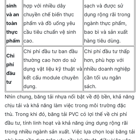
sinh
hợp với nhiều dây
sạch và được sử
và an
chuyền chế biến thực
dụng rộng rãi trong
toàn
phẩm và đồ uống yêu
ngành thực phẩm,
thực
cầu tiêu chuẩn vệ sinh
bao bì và sản xuất
phẩm
cao.
hàng tiêu dùng.
Chi phí đầu tư ban đầu
Chi phí đầu tư thấp
Chi
thường cao hơn do sử
hơn, phù hợp với
phí
dụng vật liệu kỹ thuật và
nhiều doanh nghiệp
đầu
kết cấu module chuyên
cần tối ưu ngân
tư
dụng.
sách.
Nhìn chung, băng tải nhựa nổi bật về độ bền, khả năng
chịu tải và khả năng làm việc trong môi trường đặc
thù. Trong khi đó, băng tải PVC có lợi thế về chi phí
đầu tư, tính linh hoạt và khả năng ứng dụng rộng rãi
trong nhiều ngành sản xuất. Việc lựa chọn loại băng tải