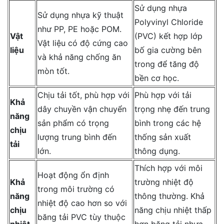
Sử dụng nhựa
Sử dụng nhựa kỹ thuật
Polyvinyl Chloride
như PP, PE hoặc POM.
Vật
(PVC) kết hợp lớp
Vật liệu có độ cứng cao
liệu
bố gia cường bên
và khả năng chống ăn
trong để tăng độ
mòn tốt.
bền cơ học.
Chịu tải tốt, phù hợp với
Phù hợp với tải
Khả
dây chuyền vận chuyển
trọng nhẹ đến trung
năng
sản phẩm có trọng
bình trong các hệ
chịu
lượng trung bình đến
thống sản xuất
tải
lớn.
thông dụng.
Thích hợp với môi
Hoạt động ổn định
Khả
trường nhiệt độ
trong môi trường có
năng
thông thường. Khả
nhiệt độ cao hơn so với
chịu
năng chịu nhiệt thấp
băng tải PVC tùy thuộc