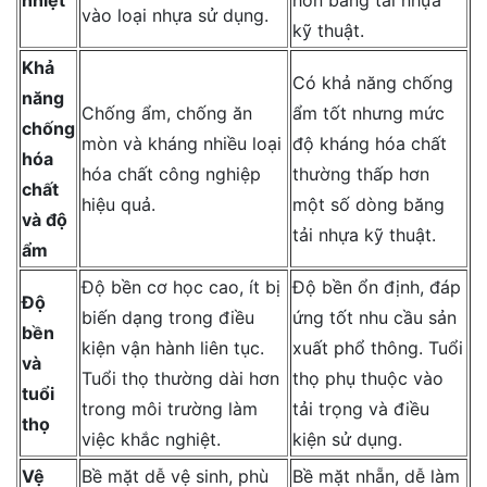
nhiệt
hơn băng tải nhựa
vào loại nhựa sử dụng.
kỹ thuật.
Khả
Có khả năng chống
năng
Chống ẩm, chống ăn
ẩm tốt nhưng mức
chống
mòn và kháng nhiều loại
độ kháng hóa chất
hóa
hóa chất công nghiệp
thường thấp hơn
chất
hiệu quả.
một số dòng băng
và độ
tải nhựa kỹ thuật.
ẩm
Độ bền cơ học cao, ít bị
Độ bền ổn định, đáp
Độ
biến dạng trong điều
ứng tốt nhu cầu sản
bền
kiện vận hành liên tục.
xuất phổ thông. Tuổi
và
Tuổi thọ thường dài hơn
thọ phụ thuộc vào
tuổi
trong môi trường làm
tải trọng và điều
thọ
việc khắc nghiệt.
kiện sử dụng.
Vệ
Bề mặt dễ vệ sinh, phù
Bề mặt nhẵn, dễ làm