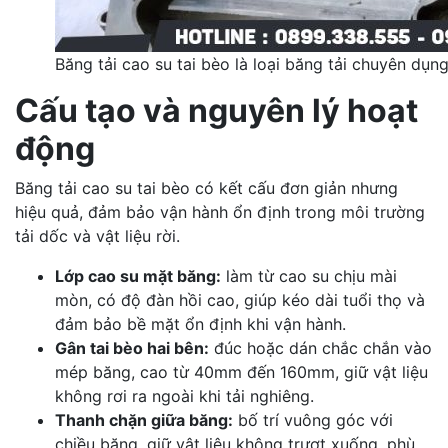
Băng tải cao su tai bèo là loại băng tải chuyên dụng
Cấu tạo và nguyên lý hoạt
động
Băng tải cao su tai bèo có kết cấu đơn giản nhưng
hiệu quả, đảm bảo vận hành ổn định trong môi trường
tải dốc và vật liệu rời.
Lớp cao su mặt băng:
làm từ cao su chịu mài
mòn, có độ đàn hồi cao, giúp kéo dài tuổi thọ và
đảm bảo bề mặt ổn định khi vận hành.
Gân tai bèo hai bên:
đúc hoặc dán chắc chắn vào
mép băng, cao từ 40mm đến 160mm, giữ vật liệu
không rơi ra ngoài khi tải nghiêng.
Thanh chặn giữa băng:
bố trí vuông góc với
chiều băng, giữ vật liệu không trượt xuống, phù