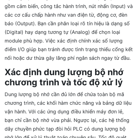
gồm cảm biến, công tắc hành trình, nút nhấn (Input) và
các cơ cấu chấp hành như van điện từ, động cơ, đèn
báo (Output). Bạn cần phân loại rõ tín hiệu là dạng số
(Digital) hay dạng tương tự (Analog) để chọn loại
module phù hợp. Việc xác định chính xác số lượng
điểm I/O giúp bạn tránh được tình trạng thiếu cổng kết
nối hoặc dư thừa gây lãng phí ngân sách ngay từ đầu.
Xác định dung lượng bộ nhớ
chương trình và tốc độ xử lý
Dung lượng bộ nhớ cần đủ lớn để chứa toàn bộ mã
chương trình, các khối hàm chức năng và bảng dữ liệu
vận hành. Với các ứng dụng điều khiển máy đơn lẻ,
bạn chỉ cần bộ nhớ vừa phải. Ngược lại, các hệ thống
dây chuyền phức tạp đòi hỏi PLC có dung lượng bộ
nhớ lớn để xử lý thuật toán chuyên sâu. Tốc độ quét