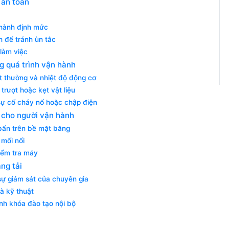
 an toàn
 hành định mức
h để tránh ùn tắc
làm việc
ng quá trình vận hành
t thường và nhiệt độ động cơ
 trượt hoặc kẹt vật liệu
sự cố cháy nổ hoặc chập điện
 cho người vận hành
 bẩn trên bề mặt băng
c mối nối
iểm tra máy
ng tải
sự giám sát của chuyên gia
và kỹ thuật
nh khóa đào tạo nội bộ