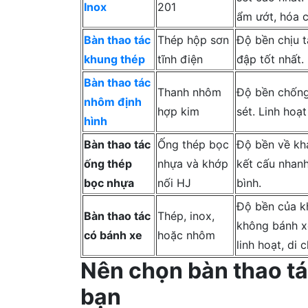
Inox
201
ẩm ướt, hóa c
Bàn thao tác
Thép hộp sơn
Độ bền chịu t
khung thép
tĩnh điện
đập tốt nhất.
Bàn thao tác
Thanh nhôm
Độ bền chống
nhôm định
hợp kim
sét. Linh hoạt
hình
Bàn thao tác
Ống thép bọc
Độ bền về khả
ống thép
nhựa và khớp
kết cấu nhanh
bọc nhựa
nối HJ
bình.
Độ bền của k
Bàn thao tác
Thép, inox,
không bánh x
có bánh xe
hoặc nhôm
linh hoạt, di 
Nên chọn bàn thao t
bạn