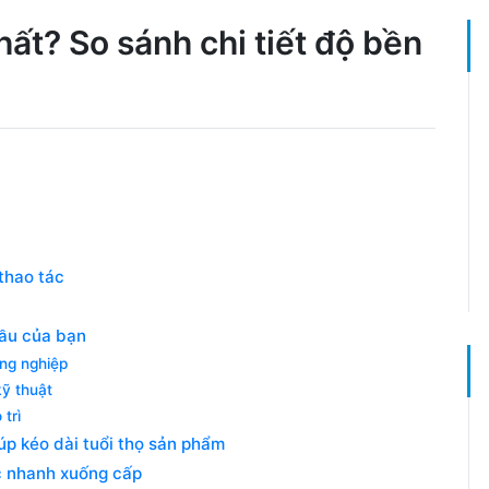
ất? So sánh chi tiết độ bền
thao tác
cầu của bạn
ng nghiệp
kỹ thuật
trì
úp kéo dài tuổi thọ sản phẩm
ác nhanh xuống cấp